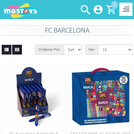
0
FC BARCELONA
Ordenar Por:
Ver:
FC Barcelona Bolígrafo 8
SET STICKERS FC BARCELONA