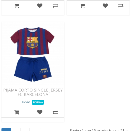
PIJAMA CORTO SINGLE JERSEY
FC BARCELONA
ENVÍO:
2/3 Dias
Página 1 con 15 productos de 21 en