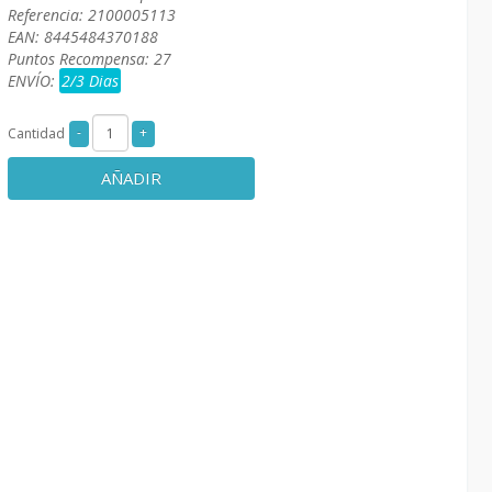
Referencia: 2100005113
EAN: 8445484370188
Puntos Recompensa: 27
ENVÍO:
2/3 Dias
Cantidad
AÑADIR