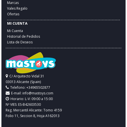
Marcas
Vales Regalo
Ofertas
MI CUENTA
Mi Cuenta
Historial de Pedidos
Lista de Deseos
C/ Arquitecto Vidal 31
03013 Alicante (Spain)
Telefono: +34965502877
E-mail:
info@mastoys.com
Horario: L-V: 09:00 a 15:00
Nº VIES: ES-B42603530
Reg. Mercantil Alicante: Tomo 4159
Folio 11, Seccion 8, Hoja A162013