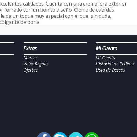
celentes calidades. Cuenta con una cremallera exterior
or forrado con un bonito diseño. Cierre de cuerdas
le da un toque muy especial con el que, sin duda,
 colgante de borla
Extras
Mi Cuenta
Marcas
Mi Cuenta
Vales Regalo
Historial de Pedidos
Ofertas
Lista de Deseos