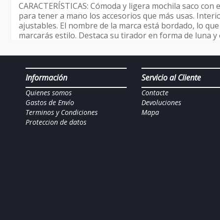
CARACTERÍSTICAS: Cómoda y ligera mochila saco con ex
para tener a mano los accesorios que más usas. Interi
ajustables. El nombre de la marca está bordado, lo que 
marcarás estilo. Destaca su tirador en forma de luna y
Información
Servicio al Cliente
Quienes somos
Contacte
Gastos de Envío
Devoluciones
Terminos y Condiciones
Mapa
Proteccion de datos