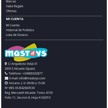
Marcas
Vales Regalo
Ofertas
MI CUENTA
Mi Cuenta
Historial de Pedidos
Lista de Deseos
C/ Arquitecto Vidal 31
03013 Alicante (Spain)
Telefono: +34965502877
E-mail:
info@mastoys.com
Horario: L-V: 09:00 a 15:00
Nº VIES: ES-B42603530
Reg. Mercantil Alicante: Tomo 4159
Folio 11, Seccion 8, Hoja A162013