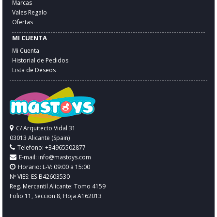
Marcas
Vales Regalo
Ofertas
MI CUENTA
Mi Cuenta
Historial de Pedidos
Lista de Deseos
C/ Arquitecto Vidal 31
03013 Alicante (Spain)
Telefono: +34965502877
E-mail:
info@mastoys.com
Horario: L-V: 09:00 a 15:00
Nº VIES: ES-B42603530
Reg. Mercantil Alicante: Tomo 4159
Folio 11, Seccion 8, Hoja A162013