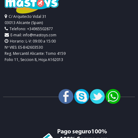
C/ Arquitecto Vidal 31
03013 Alicante (Spain)
Telefono: +34965502877
E-mail:
info@mastoys.com
Horario: L-V: 09:00 a 15:00
Nº VIES: ES-B42603530
Reg. Mercantil Alicante: Tomo 4159
Folio 11, Seccion 8, Hoja A162013