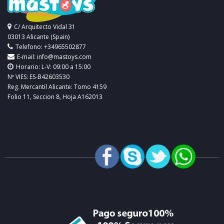
C/ Arquitecto Vidal 31
03013 Alicante (Spain)
Telefono: +34965502877
E-mail:
info@mastoys.com
Horario: L-V: 09:00 a 15:00
Nº VIES: ES-B42603530
Reg. Mercantil Alicante: Tomo 4159
Folio 11, Seccion 8, Hoja A162013