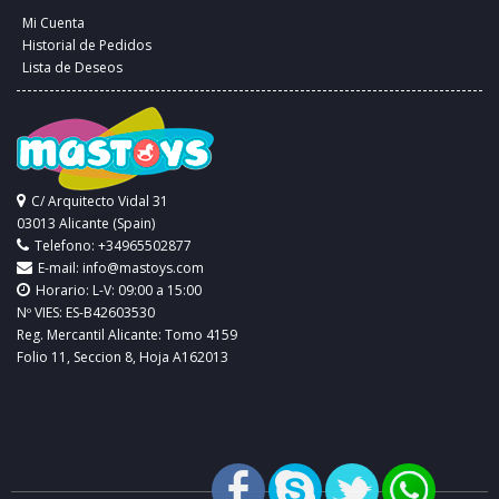
Mi Cuenta
Historial de Pedidos
Lista de Deseos
C/ Arquitecto Vidal 31
03013 Alicante (Spain)
Telefono: +34965502877
E-mail:
info@mastoys.com
Horario: L-V: 09:00 a 15:00
Nº VIES: ES-B42603530
Reg. Mercantil Alicante: Tomo 4159
Folio 11, Seccion 8, Hoja A162013