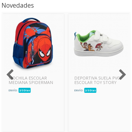
Novedades
MOCHILA ESCOLAR
DEPORTIVA SUELA PVC
MEDIANA SPIDERMAN
ESCOLAR TOY STORY
ENVÍO:
2/3 Dias
ENVÍO:
2/3 Dias