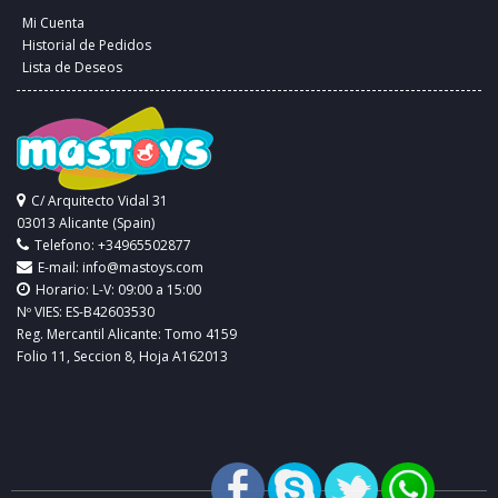
Mi Cuenta
Historial de Pedidos
Lista de Deseos
C/ Arquitecto Vidal 31
03013 Alicante (Spain)
Telefono: +34965502877
E-mail:
info@mastoys.com
Horario: L-V: 09:00 a 15:00
Nº VIES: ES-B42603530
Reg. Mercantil Alicante: Tomo 4159
Folio 11, Seccion 8, Hoja A162013