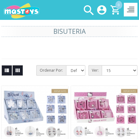
0
BISUTERIA
Ordenar Por:
Ver: