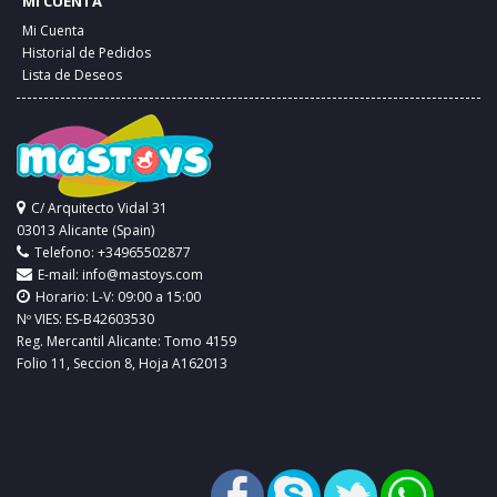
MI CUENTA
Mi Cuenta
Historial de Pedidos
Lista de Deseos
C/ Arquitecto Vidal 31
03013 Alicante (Spain)
Telefono: +34965502877
E-mail:
info@mastoys.com
Horario: L-V: 09:00 a 15:00
Nº VIES: ES-B42603530
Reg. Mercantil Alicante: Tomo 4159
Folio 11, Seccion 8, Hoja A162013