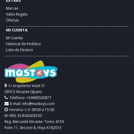
EXTRAS
Marcas
Vales Regalo
Ofertas
MI CUENTA
Mi Cuenta
Historial de Pedidos
Lista de Deseos
C/ Arquitecto Vidal 31
03013 Alicante (Spain)
Telefono: +34965502877
E-mail:
info@mastoys.com
Horario: L-V: 09:00 a 15:00
Nº VIES: ES-B42603530
Reg. Mercantil Alicante: Tomo 4159
Folio 11, Seccion 8, Hoja A162013