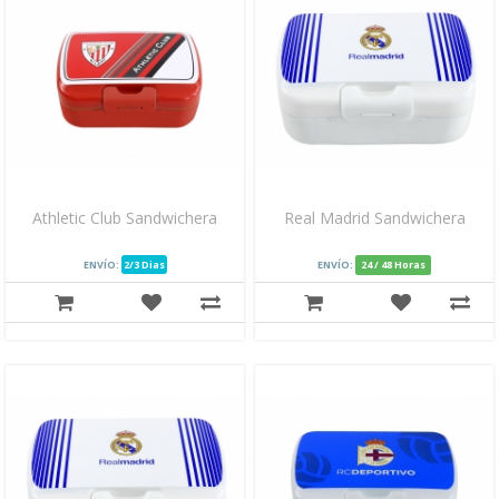
Athletic Club Sandwichera
Real Madrid Sandwichera
ENVÍO:
2/3 Dias
ENVÍO:
24 / 48 Horas