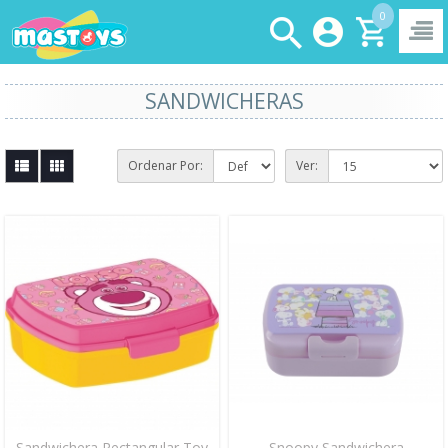
0
SANDWICHERAS
Ordenar Por:
Ver:
Sandwichera Rectangular Toy
Snoopy Sandwichera