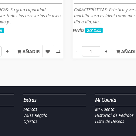
ICAS: Su gran capacidad
CARACTERÍSTICAS: Práctica y versá
var todos los accesorios de aseo.
mochila saco es ideal como moc
ado y..
día a día, via..
as
ENVÍO:
2/3 Dias
+
AÑADIR
-
+
AÑADI
Extras
Mi Cuenta
Marcas
Mi Cuenta
Vales Regalo
Historial de Pedidos
Ofertas
Lista de Deseos