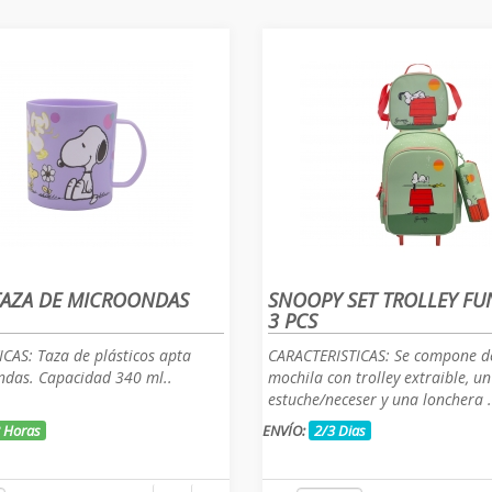
AZA DE MICROONDAS
SNOOPY SET TROLLEY FU
3 PCS
CAS: Taza de plásticos apta
CARACTERISTICAS: Se compone d
ndas. Capacidad 340 ml..
mochila con trolley extraible, un
estuche/neceser y una lonchera .
8 Horas
ENVÍO:
2/3 Dias