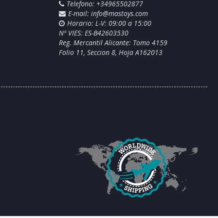
Telefono: +34965502877
E-mail:
info@mastoys.com
Horario: L-V: 09:00 a 15:00
Nº VIES: ES-B42603530
Reg. Mercantil Alicante: Tomo 4159
Folio 11, Seccion 8, Hoja A162013