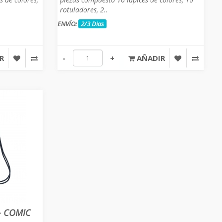
rotuladores, 2..
ENVÍO:
2/3 Dias
R
-
+
AÑADIR
- COMIC