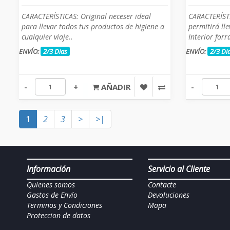
CARACTERÍSTICAS: Original neceser ideal
CARACTERÍST
para llevar todos tus productos de higiene a
permitirá lle
cualquier viaje..
Interior forr
ENVÍO:
2/3 Dias
ENVÍO:
2/3 Di
-
+
AÑADIR
-
1
2
3
>
>|
Información
Servicio al Cliente
Quienes somos
Contacte
Gastos de Envío
Devoluciones
Terminos y Condiciones
Mapa
Proteccion de datos