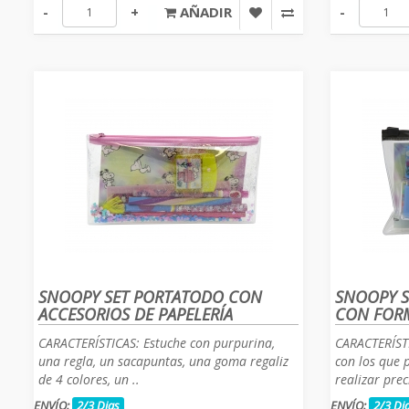
-
+
AÑADIR
-
SNOOPY SET PORTATODO CON
SNOOPY S
ACCESORIOS DE PAPELERÍA
CON FORM
CARACTERÍSTICAS: Estuche con purpurina,
CARACTERÍSTI
una regla, un sacapuntas, una goma regaliz
con los que 
de 4 colores, un ..
realizar prec
ENVÍO:
2/3 Dias
ENVÍO:
2/3 Di