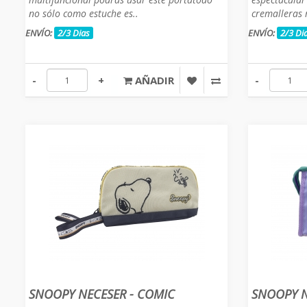
no sólo como estuche es..
cremalleras 
ENVÍO:
2/3 Dias
ENVÍO:
2/3 Di
-
+
AÑADIR
-
SNOOPY NECESER - COMIC
SNOOPY N