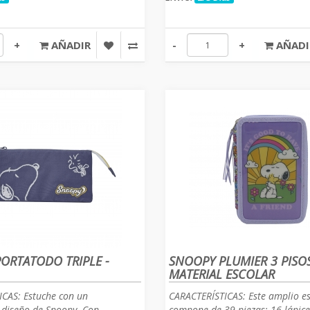
+
AÑADIR
-
+
AÑADI
ORTATODO TRIPLE -
SNOOPY PLUMIER 3 PISO
MATERIAL ESCOLAR
CAS: Estuche con un
CARACTERÍSTICAS: Este amplio es
 diseño de Snoopy. Con
compone de 39 piezas: 16 lápice