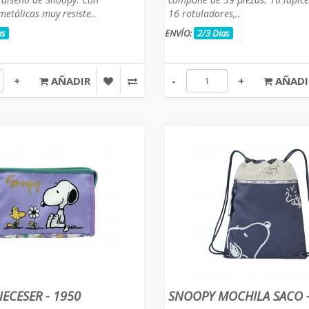
metálicas muy resiste..
16 rotuladores,..
as
ENVÍO:
2/3 Dias
+
AÑADIR
-
+
AÑADI
ECESER - 1950
SNOOPY MOCHILA SACO 