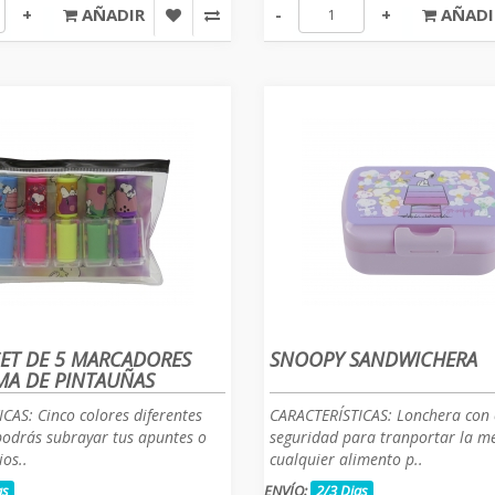
+
AÑADIR
-
+
AÑADI
ET DE 5 MARCADORES
SNOOPY SANDWICHERA
A DE PINTAUÑAS
CAS: Cinco colores diferentes
CARACTERÍSTICAS: Lonchera con 
podrás subrayar tus apuntes o
seguridad para tranportar la m
ios..
cualquier alimento p..
as
ENVÍO:
2/3 Dias