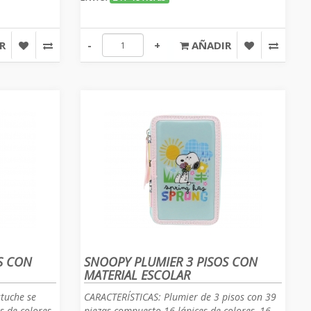
R
-
+
AÑADIR
S CON
SNOOPY PLUMIER 3 PISOS CON
MATERIAL ESCOLAR
tuche se
CARACTERÍSTICAS: Plumier de 3 pisos con 39
s de colores,
piezas compuesto 16 lápices de colores, 16