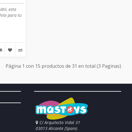
til, esta
hila para tu
R
Página 1 con 15 productos de 31 en total (3 Paginas)
C/ Arquitecto Vidal 31
03013 Alicante (Spain)