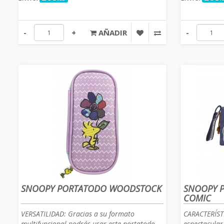
-
+
AÑADIR
-
SNOOPY PORTATODO WOODSTOCK
SNOOPY P
COMIC
VERSATILIDAD: Gracias a su formato
CARACTERÍSTI
multifuncional podrás usar este portatodo
espectacular