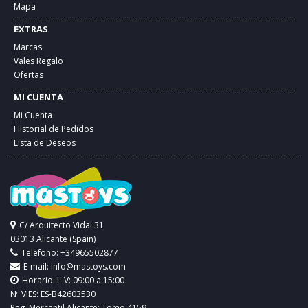
Mapa
EXTRAS
Marcas
Vales Regalo
Ofertas
MI CUENTA
Mi Cuenta
Historial de Pedidos
Lista de Deseos
C/ Arquitecto Vidal 31
03013 Alicante (Spain)
Telefono: +34965502877
E-mail:
info@mastoys.com
Horario: L-V: 09:00 a 15:00
Nº VIES: ES-B42603530
Reg. Mercantil Alicante: Tomo 4159