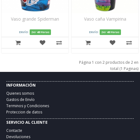
Vaso grande Spiderman
Vaso caña Vampirina
ENVÍO:
24 / 48 Horas
ENVÍO:
24 / 48 Horas
Página 1 con 2 productos de 2 en
total (1 Paginas)
INFORMACIÓN
Quienes somos
Gastos de Envío
Terminos y Condiciones
Proteccion de datos
SERVICIO AL CLIENTE
Contacte
Devoluciones