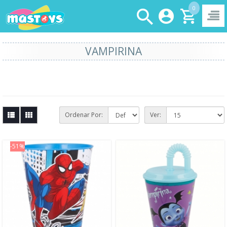
0
VAMPIRINA
Ordenar Por:
Ver:
-51%