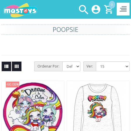
0
POOPSIE
Ordenar Por:
Ver:
-60.08%