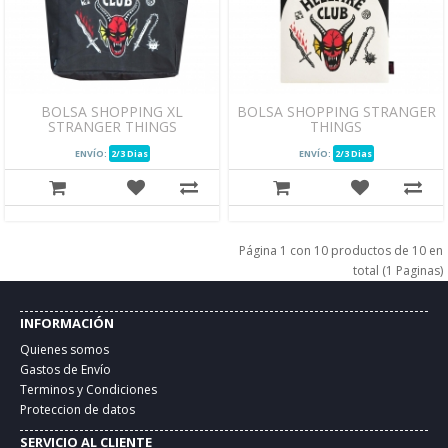
BOLSA SHOPPING XL
BOLSA SHOPPING STRANGER
STRANGER THINGS
THINGS
ENVÍO:
2/3 Dias
ENVÍO:
2/3 Dias
Página 1 con 10 productos de 10 en
total (1 Paginas)
INFORMACIÓN
Quienes somos
Gastos de Envío
Terminos y Condiciones
Proteccion de datos
SERVICIO AL CLIENTE