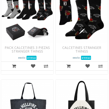
PACK CALCETINES 3 PIEZAS
CALCETINES STRANGER
STRANGER THINGS
THINGS
ENVÍO:
2/3 Dias
ENVÍO:
2/3 Dias