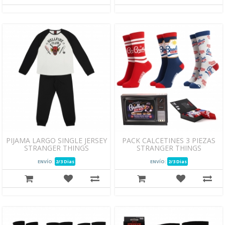
PIJAMA LARGO SINGLE JERSEY
PACK CALCETINES 3 PIEZAS
STRANGER THINGS
STRANGER THINGS
ENVÍO:
2/3 Dias
ENVÍO:
2/3 Dias