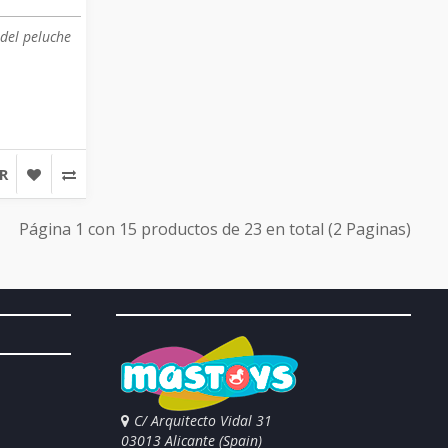
del peluche
R
Página 1 con 15 productos de 23 en total (2 Paginas)
C/ Arquitecto Vidal 31
03013 Alicante (Spain)