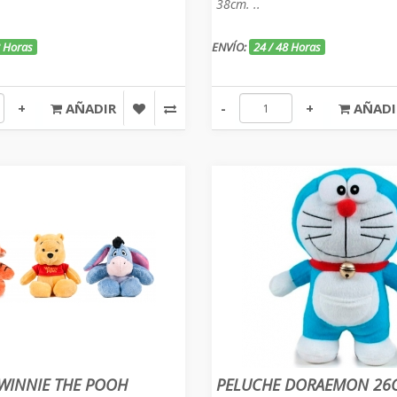
38cm. ..
8 Horas
ENVÍO:
24 / 48 Horas
+
AÑADIR
-
+
AÑADI
WINNIE THE POOH
PELUCHE DORAEMON 26