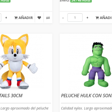
8 Horas
ENVÍO:
24 / 48 Horas
+
AÑADIR
-
+
AÑADI
TAILS 30CM
PELUCHE HULK CON SON
. Largo aproximado del peluche
Calidad nylex. Largo aproximad