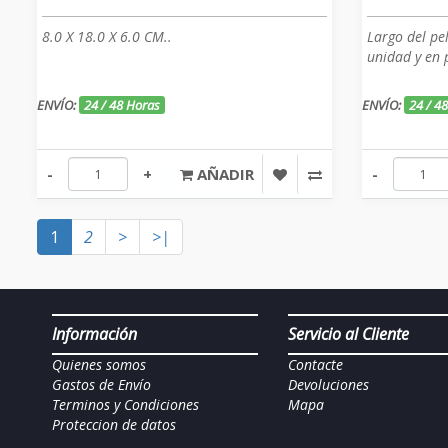
8.0 X 18.0 X 6.0 CM..
Largo del pe
unidad y en p
ENVÍO:
24 / 48 Horas
ENVÍO:
24 / 4
-
+
AÑADIR
-
1
2
>
>|
Información
Servicio al Cliente
Quienes somos
Contacte
Gastos de Envío
Devoluciones
Terminos y Condiciones
Mapa
Proteccion de datos