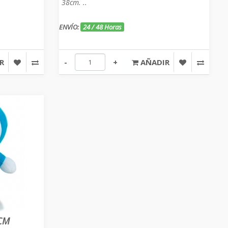
38cm. ..
ENVÍO:
24 / 48 Horas
R
-
+
AÑADIR
CM