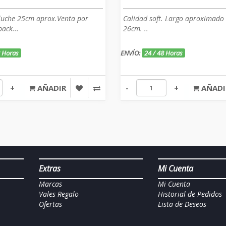
luche 25cm aprox.Venta por
Calidad soft. Largo aproximado 
ack...
26cm. ..
8 Horas
ENVÍO:
24 / 48 Horas
+
AÑADIR
-
+
AÑADI
Extras
Mi Cuenta
Marcas
Mi Cuenta
Vales Regalo
Historial de Pedidos
Ofertas
Lista de Deseos