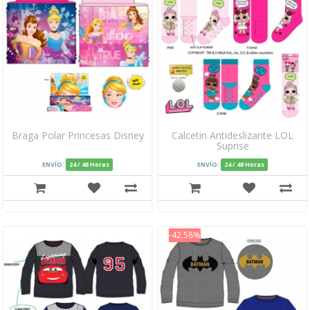
Braga Polar Princesas Disney
Calcetin Antideslizante LOL
Suprise
ENVÍO:
24 / 48 Horas
ENVÍO:
24 / 48 Horas
-42.58%