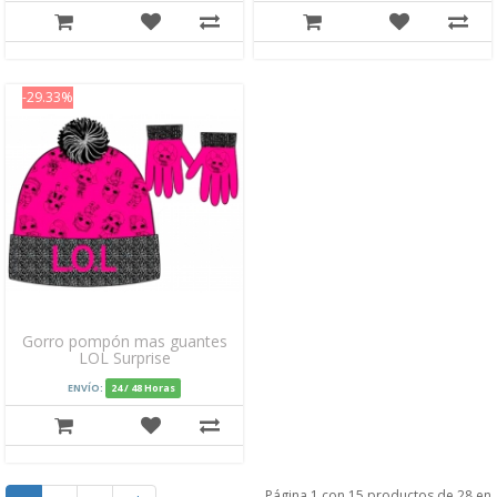
-29.33%
Gorro pompón mas guantes
LOL Surprise
ENVÍO:
24 / 48 Horas
Página 1 con 15 productos de 28 en